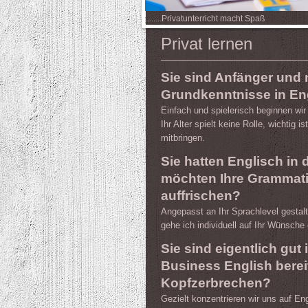
........Privatunterricht macht Spaß
Privat lernen
Sie sind Anfänger und
Grundkenntnisse in En
Einfach und spielerisch beginnen wir
Ihr Alter spielt keine Rolle, wichtig
mitbringen.
Sie hatten Englisch in
möchten Ihre Grammati
auffrischen?
Angepasst an Ihr Sprachlevel gestalt
gehe ich individuell auf Ihr Wünsche 
Sie sind eigentlich gut 
Business English berei
Kopfzerbrechen?
Gezielt konzentrieren wir uns auf En