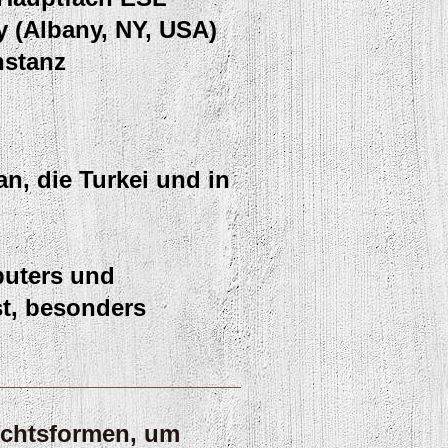
y (Albany, NY, USA)
nstanz
an, die Turkei und in
puters und
st, besonders
ichtsformen, um