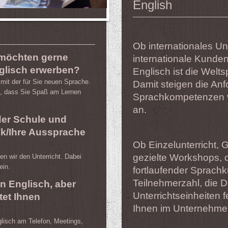
English
Ob internationales U
 möchten gerne
internationale Kunden
glisch erwerben?
Englisch ist die Welts
 mit der für Sie neuen Sprache.
Damit steigen die An
 ist, dass Sie Spaß am Lernen
Sprachkompetenzen vo
an.
 der Schule und
k/Ihre Aussprache
Ob Einzelunterricht, 
gezielte Workshops, o
en wir den Unterricht. Dabei
ein.
fortlaufender Sprachk
Teilnehmerzahl, die D
in Englisch, aber
Unterrichtseinheiten f
tet Ihnen
Ihnen im Unternehmen
glisch am Telefon, Meetings,